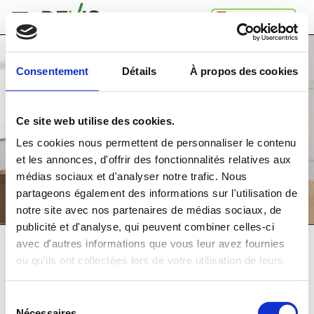
Accueil
Recevez
gratuitement
4 devis
Consentement
Détails
À propos des cookies
Comment
et choisissez la
meilleure
offre!
ça
marche
Ce site web utilise des cookies.
A
Etape 1
: saisissez le type de travaux
propos
Les cookies nous permettent de personnaliser le contenu
de
et les annonces, d'offrir des fonctionnalités relatives aux
Devis.ch
médias sociaux et d'analyser notre trafic. Nous
SA
Contact
partageons également des informations sur l'utilisation de
notre site avec nos partenaires de médias sociaux, de
Espace
publicité et d'analyse, qui peuvent combiner celles-ci
entreprises
avec d'autres informations que vous leur avez fournies
Mentions
Simplifiez-vous la vie avec Devis.ch!
ou qu'ils ont collectées lors de votre utilisation de leurs
légales
Gratuitement et sans engagement,
Confidentialité
services.
obtenez des devis compétitifs
Sélection
auprès de prestataires de qualité
Nécessaires