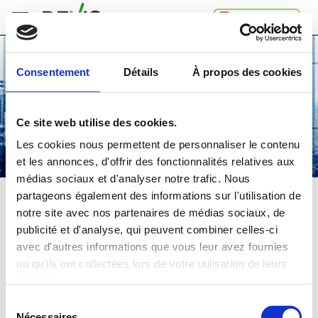
Accueil
Consentement
Détails
À propos des cookies
Comment
ça
marche
Ce site web utilise des cookies.
A
propos
Les cookies nous permettent de personnaliser le contenu
de
et les annonces, d'offrir des fonctionnalités relatives aux
Devis.ch
médias sociaux et d'analyser notre trafic. Nous
SA
Contact
partageons également des informations sur l'utilisation de
VITRES
notre site avec nos partenaires de médias sociaux, de
Espace
publicité et d'analyse, qui peuvent combiner celles-ci
entreprises
Comparez
gratuitement
jusqu'à 4 devis
avec d'autres informations que vous leur avez fournies
Mentions
et choisissez la
meilleure
offre
ou qu'ils ont collectées lors de votre utilisation de leurs
légales
Confidentialité
services.
Dans quelle région souhaitez-vous faire vos travaux?
Sélection
Nécessaires