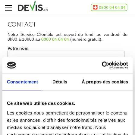
CONTACT
Accueil
Notre Service Clientèle est ouvert du lundi au vendredi de
Comment
8h00 à 18h00 au
0800 04 04 04
(numéro gratuit).
ça
marche
Votre nom
A
propos
de
Adresse email
Devis.ch
SA
Consentement
Détails
À propos des cookies
Contact
Objet du message
Espace
entreprises
Message
Ce site web utilise des cookies.
Mentions
légales
Les cookies nous permettent de personnaliser le contenu
Confidentialité
et les annonces, d'offrir des fonctionnalités relatives aux
médias sociaux et d'analyser notre trafic. Nous
partageons également des informations sur l'utilisation de