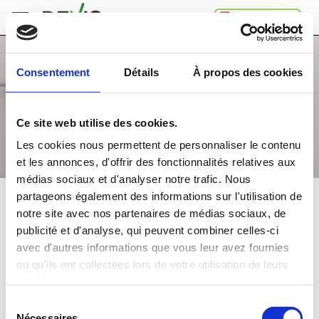
Accueil
Consentement
Détails
À propos des cookies
Comment
ça
marche
Ce site web utilise des cookies.
A
propos
Les cookies nous permettent de personnaliser le contenu
de
et les annonces, d'offrir des fonctionnalités relatives aux
Devis.ch
médias sociaux et d'analyser notre trafic. Nous
SA
Contact
partageons également des informations sur l'utilisation de
CHAUFFAGE MAZOUT
notre site avec nos partenaires de médias sociaux, de
Espace
publicité et d'analyse, qui peuvent combiner celles-ci
entreprises
Comparez
gratuitement
jusqu'à 4 devis
avec d'autres informations que vous leur avez fournies
Mentions
et choisissez la
meilleure
offre
ou qu'ils ont collectées lors de votre utilisation de leurs
légales
Confidentialité
services.
Dans quelle région souhaitez-vous faire vos travaux?
Sélection
Nécessaires