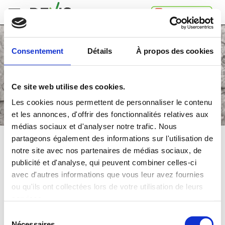
Accueil
Consentement
Détails
À propos des cookies
Comment
ça
marche
Ce site web utilise des cookies.
A
propos
Les cookies nous permettent de personnaliser le contenu
de
et les annonces, d'offrir des fonctionnalités relatives aux
Devis.ch
médias sociaux et d'analyser notre trafic. Nous
SA
Contact
partageons également des informations sur l'utilisation de
TRAVAUX DE DÉMOLITION
notre site avec nos partenaires de médias sociaux, de
Espace
publicité et d'analyse, qui peuvent combiner celles-ci
entreprises
Comparez
gratuitement
jusqu'à 4 devis
avec d'autres informations que vous leur avez fournies
Mentions
et choisissez la
meilleure
offre
ou qu'ils ont collectées lors de votre utilisation de leurs
légales
Confidentialité
services.
Dans quelle région souhaitez-vous faire vos travaux?
Sélection
Nécessaires