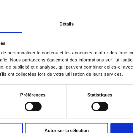
À définir
Détails
ies.
e personnaliser le contenu et les annonces, d'offrir des fonctio
rafic. Nous partageons également des informations sur l'utilisati
Le meilleur rapport qualité/prix
, de publicité et d'analyse, qui peuvent combiner celles-ci avec
ils ont collectées lors de votre utilisation de leurs services.
Oui
Non
Préférences
Statistiques
De
d'
de
Autoriser la sélection
me