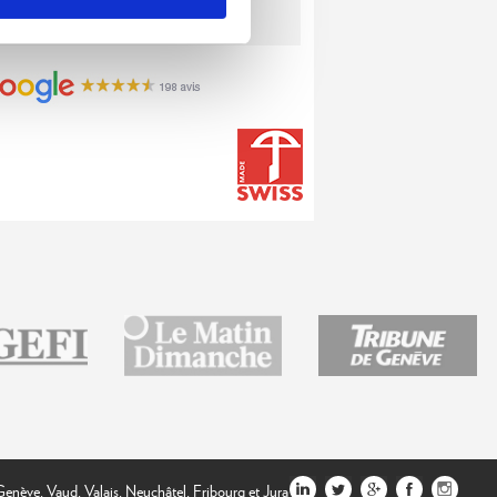
 Suisse romande.
enève, Vaud, Valais, Neuchâtel, Fribourg et Jura