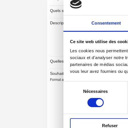
Quels sont vos délais ?
Consentement
Description des travaux à réaliser
Ce site web utilise des cook
Les cookies nous permettent d
sociaux et d'analyser notre t
Quelles sont vos attentes ?
partenaires de médias sociaux
vous leur avez fournies ou qu'
Souhaitez-vous joindre un document ?
Format autorisé: PDF, JPG, PNG, ZIP (max 15Mo)
Sélection
Nécessaires
du
consentement
Refuser