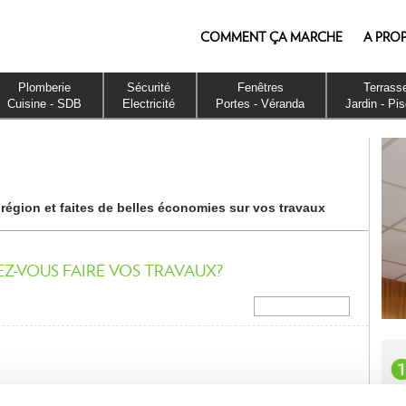
COMMENT ÇA MARCHE
A PRO
Plomberie
Sécurité
Fenêtres
Terrass
Cuisine - SDB
Electricité
Portes - Véranda
Jardin - Pi
 région et faites de belles économies sur vos travaux
Z-VOUS FAIRE VOS TRAVAUX?
Installation neuve