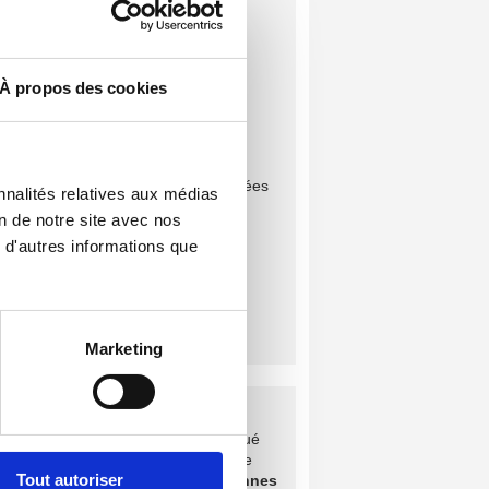
Comparez et sélectionnez
À propos des cookies
Vos avantages
Une solution simple & rapide
Gratuit & sans engagement
Un réseau d'entreprises sélectionnées
nnalités relatives aux médias
on de notre site avec nos
 d'autres informations que
Marketing
puis bientôt
10 ans
, notre réseau
entreprises sélectionnées
a effectué
s travaux de qualité tout en offrant le
Tout autoriser
illeur prix à plus de
100'000 personnes