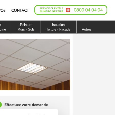
POS
CONTACT
e
Peinture
Isolation
scine
Murs - Sols
Toiture - Façade
Autres
Effectuez votre demande
Recevez jusqu'à 4 devis