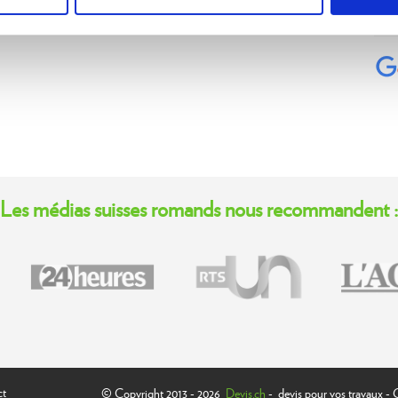
en
Les médias suisses romands nous recommandent :
ct
©
Copyright 2013 - 2026
Devis.ch
- devis pour vos travaux
- G