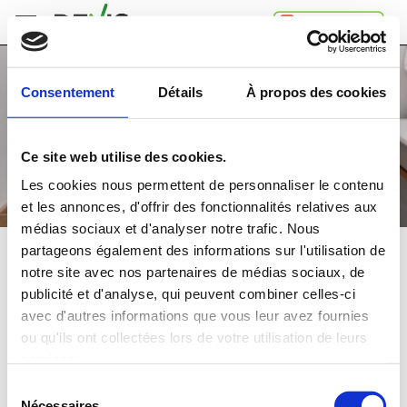
Accueil
Consentement
Détails
À propos des cookies
Comment
ça
marche
Ce site web utilise des cookies.
A
propos
Les cookies nous permettent de personnaliser le contenu
de
et les annonces, d'offrir des fonctionnalités relatives aux
Devis.ch
médias sociaux et d'analyser notre trafic. Nous
SA
Contact
partageons également des informations sur l'utilisation de
INSTALLATION WC
notre site avec nos partenaires de médias sociaux, de
Espace
publicité et d'analyse, qui peuvent combiner celles-ci
entreprises
Comparez
gratuitement
jusqu'à 4 devis
avec d'autres informations que vous leur avez fournies
Mentions
et choisissez la
meilleure
offre
ou qu'ils ont collectées lors de votre utilisation de leurs
légales
Confidentialité
services.
Dans quelle région souhaitez-vous faire vos travaux?
Sélection
Nécessaires