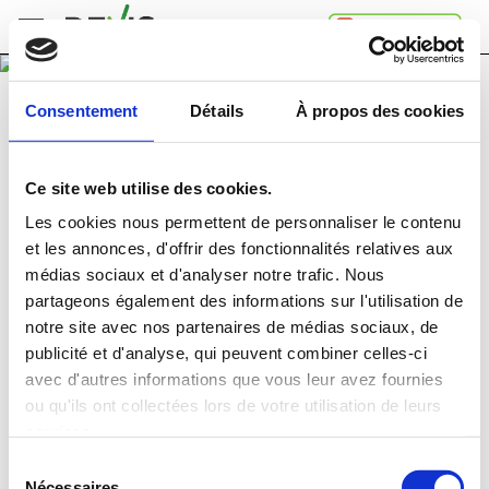
Accueil
Consentement
Détails
À propos des cookies
Comment
ça
marche
Ce site web utilise des cookies.
A
propos
Les cookies nous permettent de personnaliser le contenu
de
et les annonces, d'offrir des fonctionnalités relatives aux
Devis.ch
médias sociaux et d'analyser notre trafic. Nous
SA
Contact
partageons également des informations sur l'utilisation de
MIROIRS
notre site avec nos partenaires de médias sociaux, de
Espace
publicité et d'analyse, qui peuvent combiner celles-ci
entreprises
Comparez
gratuitement
jusqu'à 4 devis
avec d'autres informations que vous leur avez fournies
Mentions
et choisissez la
meilleure
offre
ou qu'ils ont collectées lors de votre utilisation de leurs
légales
Confidentialité
services.
Dans quelle région souhaitez-vous faire vos travaux?
Sélection
Nécessaires