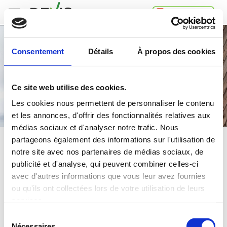
Accueil
Consentement
Détails
À propos des cookies
Comment
ça
marche
Ce site web utilise des cookies.
A
propos
Les cookies nous permettent de personnaliser le contenu
de
et les annonces, d'offrir des fonctionnalités relatives aux
Devis.ch
médias sociaux et d'analyser notre trafic. Nous
SA
Contact
partageons également des informations sur l'utilisation de
ARCHITECTE
notre site avec nos partenaires de médias sociaux, de
Espace
publicité et d'analyse, qui peuvent combiner celles-ci
entreprises
Comparez
gratuitement
jusqu'à 4 devis
avec d'autres informations que vous leur avez fournies
Mentions
et choisissez la
meilleure
offre
ou qu'ils ont collectées lors de votre utilisation de leurs
légales
Confidentialité
services.
Dans quelle région souhaitez-vous faire vos travaux?
Sélection
Nécessaires