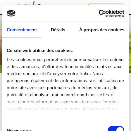
Accueil
Consentement
Détails
À propos des cookies
Comment
ça
marche
Ce site web utilise des cookies.
A
propos
Les cookies nous permettent de personnaliser le contenu
de
et les annonces, d'offrir des fonctionnalités relatives aux
Devis.ch
médias sociaux et d'analyser notre trafic. Nous
SA
Contact
partageons également des informations sur l'utilisation de
ELAGAGE D'ARBRES
notre site avec nos partenaires de médias sociaux, de
Espace
publicité et d'analyse, qui peuvent combiner celles-ci
entreprises
Comparez
gratuitement
jusqu'à 4 devis
avec d'autres informations que vous leur avez fournies
Mentions
et choisissez la
meilleure
offre
ou qu'ils ont collectées lors de votre utilisation de leurs
légales
Confidentialité
services.
Dans quelle région souhaitez-vous faire vos travaux?
Sélection
Nécessaires