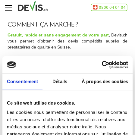
COMMENT ÇA MARCHE ?
Accueil
Comment
Gratuit, rapide et sans engagement de votre part
, Devis.ch
ça
vous permet d’obtenir des devis compétitifs auprès de
marche
prestataires de qualité en Suisse.
A
Nous mettons gratuitement à votre disposition un réseau
propos
d’entreprises sélectionnées par nos experts à travers toute la
de
Suisse romande selon des critères bien précis: compétences,
Devis.ch
spécialisations, localisation et savoir-faire. Nous prenons en
SA
Consentement
Détails
À propos des cookies
compte vos exigences qu’elles soient qualitatives ou
Contact
budgétaires. Chaque entreprise partenaire est donc évaluée
par nos soins, afin de répondre de manière optimale à votre
Espace
demande.
entreprises
Ce site web utilise des cookies.
Mentions
légales
Les cookies nous permettent de personnaliser le contenu
Confidentialité
et les annonces, d'offrir des fonctionnalités relatives aux
médias sociaux et d'analyser notre trafic. Nous
partageons également des informations sur l'utilisation de