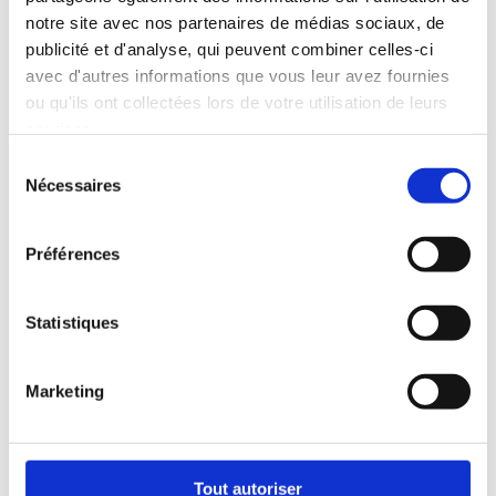
notre site avec nos partenaires de médias sociaux, de
publicité et d'analyse, qui peuvent combiner celles-ci
avec d'autres informations que vous leur avez fournies
ou qu'ils ont collectées lors de votre utilisation de leurs
services.
Sélection
Nécessaires
du
consentement
Préférences
FAITES VOTRE DEMANDE
Complétez notre formulaire en ligne et nos experts se
Statistiques
chargent de sélectionner les professionnels les plus
adéquats pour votre projet.
Marketing
4
RECEVEZ JUSQU'À
DEVIS
Gratuitement et sans engagement, nos entreprises
partenaires vous font parvenir leurs meilleures offres.
Tout autoriser