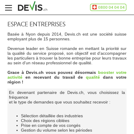
ESPACE ENTREPRISES
Accueil
Basée à Nyon depuis 2014, Devis.ch est une société suisse
Comment
employant plus de 15 personnes.
ça
marche
Devenue leader en Suisse romande en mettant la priorité sur
A
la qualité du service proposé, son objectif est d'accompagner
propos
les particuliers à trouver la bonne entreprise pour leurs travaux
au sein d'un réseau professionnel de qualité.
de
Devis.ch
Grace à Devis.ch vous pouvez désormais
booster votre
SA
activité
en recevant du travail de
qualité
dans votre
Contact
région !
En devenant partenaire de Devis.ch, vous choisissez la
Espace
fréquence
entreprises
et le type de demandes que vous souhaitez recevoir :
Mentions
légales
Sélection détaillée des industries
Confidentialité
Choix des régions ciblées
Prise en compte de vos congés
Gestion du volume selon les périodes