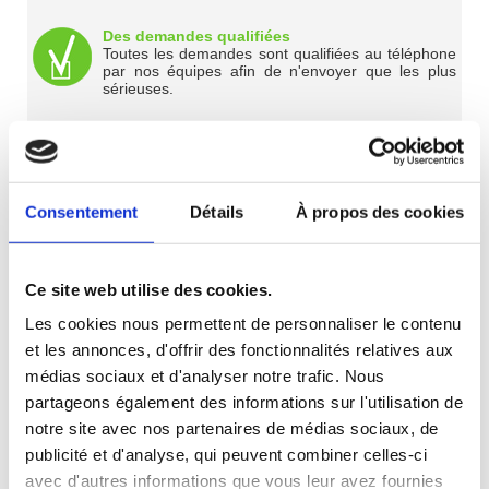
Des demandes qualifiées
Toutes les demandes sont qualifiées au téléphone
par nos équipes afin de n'envoyer que les plus
sérieuses.
Des entreprises de qualités
Les demandes ne sont envoyées qu'à 3 ou 4
entreprises selon des critères précis pour favoriser
une concurrence saine.
Consentement
Détails
À propos des cookies
Des clients disponibles
Les coordonnées des clients vous sont envoyées
par email afin que vous puissiez prendre rendez-
Ce site web utilise des cookies.
vous et les rencontrer.
Les cookies nous permettent de personnaliser le contenu
et les annonces, d'offrir des fonctionnalités relatives aux
médias sociaux et d'analyser notre trafic. Nous
partageons également des informations sur l'utilisation de
Devenir partenaire
notre site avec nos partenaires de médias sociaux, de
Notre équipe est à votre disposition au
022 552 22 28
ou par
publicité et d'analyse, qui peuvent combiner celles-ci
email (
informations@devis.ch)
. N'hésitez pas à nous laisser ci-
avec d'autres informations que vous leur avez fournies
dessous vos coordonnées afin que nous vous contactions.