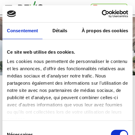
Accueil
Consentement
Détails
À propos des cookies
Comment
ça
marche
Ce site web utilise des cookies.
A
propos
Les cookies nous permettent de personnaliser le contenu
de
et les annonces, d'offrir des fonctionnalités relatives aux
Devis.ch
médias sociaux et d'analyser notre trafic. Nous
SA
Contact
partageons également des informations sur l'utilisation de
STORES
notre site avec nos partenaires de médias sociaux, de
Espace
publicité et d'analyse, qui peuvent combiner celles-ci
entreprises
Comparez
gratuitement
jusqu'à 4 devis
avec d'autres informations que vous leur avez fournies
Mentions
et choisissez la
meilleure
offre
ou qu'ils ont collectées lors de votre utilisation de leurs
légales
Confidentialité
services.
Dans quelle région souhaitez-vous faire vos travaux?
Sélection
Nécessaires