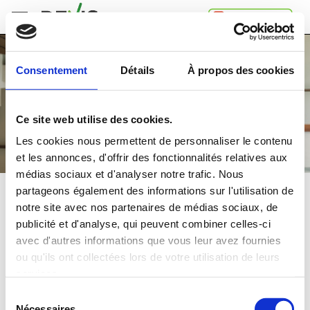
Accueil
Consentement
Détails
À propos des cookies
Comment
ça
marche
Ce site web utilise des cookies.
A
propos
Les cookies nous permettent de personnaliser le contenu
de
et les annonces, d'offrir des fonctionnalités relatives aux
Devis.ch
médias sociaux et d'analyser notre trafic. Nous
SA
Contact
partageons également des informations sur l'utilisation de
CONSTRUCTION MÉTALLIQUE
notre site avec nos partenaires de médias sociaux, de
Espace
publicité et d'analyse, qui peuvent combiner celles-ci
entreprises
Comparez
gratuitement
jusqu'à 4 devis
avec d'autres informations que vous leur avez fournies
Mentions
et choisissez la
meilleure
offre
ou qu'ils ont collectées lors de votre utilisation de leurs
légales
Confidentialité
services.
Dans quelle région souhaitez-vous faire vos travaux?
Sélection
Nécessaires